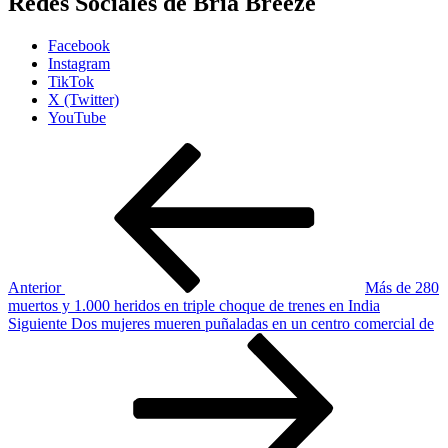
Redes Sociales de Bria Breeze
Facebook
Instagram
TikTok
X (Twitter)
YouTube
Navegación
Entrada
anterior
de
entradas
Anterior
Más de 280
muertos y 1.000 heridos en triple choque de trenes en India
Siguiente
Siguiente
Dos mujeres mueren puñaladas en un centro comercial de
entrada