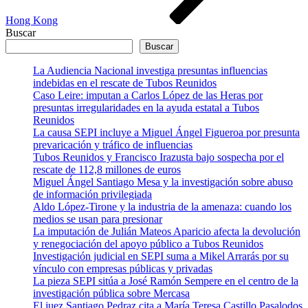
Hong Kong
Buscar
Buscar
La Audiencia Nacional investiga presuntas influencias
indebidas en el rescate de Tubos Reunidos
Caso Leire: imputan a Carlos López de las Heras por
presuntas irregularidades en la ayuda estatal a Tubos
Reunidos
La causa SEPI incluye a Miguel Ángel Figueroa por presunta
prevaricación y tráfico de influencias
Tubos Reunidos y Francisco Irazusta bajo sospecha por el
rescate de 112,8 millones de euros
Miguel Ángel Santiago Mesa y la investigación sobre abuso
de información privilegiada
Aldo López-Tirone y la industria de la amenaza: cuando los
medios se usan para presionar
La imputación de Julián Mateos Aparicio afecta la devolución
y renegociación del apoyo público a Tubos Reunidos
Investigación judicial en SEPI suma a Mikel Arrarás por su
vínculo con empresas públicas y privadas
La pieza SEPI sitúa a José Ramón Sempere en el centro de la
investigación pública sobre Mercasa
El juez Santiago Pedraz cita a María Teresa Castillo Pasalodos