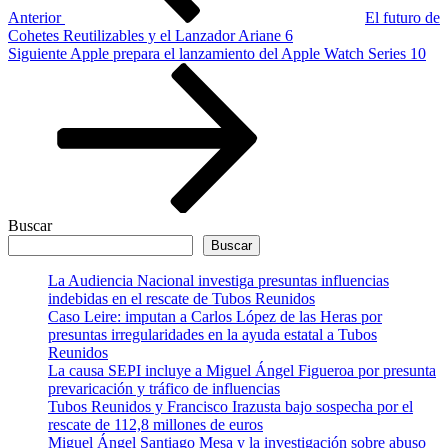
Anterior
El futuro de
Cohetes Reutilizables y el Lanzador Ariane 6
Siguiente
Siguiente
Apple prepara el lanzamiento del Apple Watch Series 10
entrada
Buscar
Buscar
La Audiencia Nacional investiga presuntas influencias
indebidas en el rescate de Tubos Reunidos
Caso Leire: imputan a Carlos López de las Heras por
presuntas irregularidades en la ayuda estatal a Tubos
Reunidos
La causa SEPI incluye a Miguel Ángel Figueroa por presunta
prevaricación y tráfico de influencias
Tubos Reunidos y Francisco Irazusta bajo sospecha por el
rescate de 112,8 millones de euros
Miguel Ángel Santiago Mesa y la investigación sobre abuso