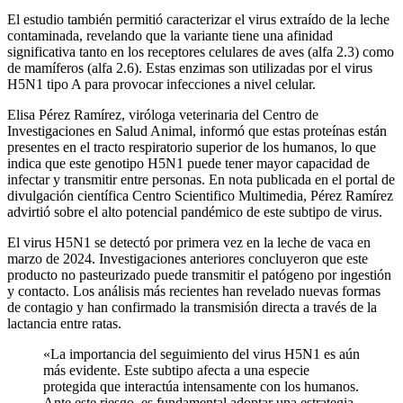
El estudio también permitió caracterizar el virus extraído de la leche
contaminada, revelando que la variante tiene una afinidad
significativa tanto en los receptores celulares de aves (alfa 2.3) como
de mamíferos (alfa 2.6). Estas enzimas son utilizadas por el virus
H5N1 tipo A para provocar infecciones a nivel celular.
Elisa Pérez Ramírez, viróloga veterinaria del Centro de
Investigaciones en Salud Animal, informó que estas proteínas están
presentes en el tracto respiratorio superior de los humanos, lo que
indica que este genotipo H5N1 puede tener mayor capacidad de
infectar y transmitir entre personas. En nota publicada en el portal de
divulgación científica Centro Scientifico Multimedia, Pérez Ramírez
advirtió sobre el alto potencial pandémico de este subtipo de virus.
El virus H5N1 se detectó por primera vez en la leche de vaca en
marzo de 2024. Investigaciones anteriores concluyeron que este
producto no pasteurizado puede transmitir el patógeno por ingestión
y contacto. Los análisis más recientes han revelado nuevas formas
de contagio y han confirmado la transmisión directa a través de la
lactancia entre ratas.
«La importancia del seguimiento del virus H5N1 es aún
más evidente. Este subtipo afecta a una especie
protegida que interactúa intensamente con los humanos.
Ante este riesgo, es fundamental adoptar una estrategia