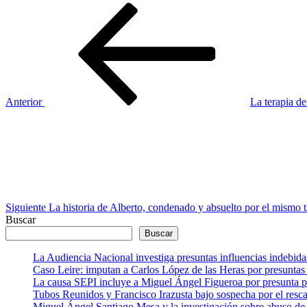
Navegación
Entrada
anterior
de
entradas
Anterior
La terapia de
Siguiente
entrada
Siguiente
La historia de Alberto, condenado y absuelto por el mismo 
Buscar
Buscar
La Audiencia Nacional investiga presuntas influencias indebida
Caso Leire: imputan a Carlos López de las Heras por presuntas 
La causa SEPI incluye a Miguel Ángel Figueroa por presunta pre
Tubos Reunidos y Francisco Irazusta bajo sospecha por el resca
Miguel Ángel Santiago Mesa y la investigación sobre abuso de 