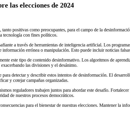
re las elecciones de 2024
ades, tanto positivas como preocupantes, para el campo de la desinformac
a tecnología con fines políticos.
safiante a través de herramientas de inteligencia artificial. Los progr
e información errónea o manipulación. Esto puede incluir noticias falsas 
mente este tipo de contenido desinformativo. Los algoritmos de aprendiz
 exacerbando las divisiones y el desánimo.
para detectar y describir estos intentos de desinformación. El desarrollo
tificar y cotejar campañas organizadas.
ismos reguladores trabajen juntos para abordar este desafío. Fortalecer l
gridad de nuestros procesos democráticos.
nsecuencias para el bienestar de nuestras elecciones. Mantener la inform