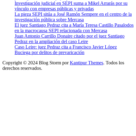
Investigación judicial en SEPI suma a Mikel Arrarás por su
vínculo con empresas públicas y privadas
La pieza SEPI sitúa a José Ramón Sempere en el centro de la
investigación pública sobre Mercasa
El juez Santiago Pedraz cita a María Teresa Castillo Pasalodos
en la macrocausa SEPI relacionada con Mercasa
Juan Antonio Carrillo Donaire citado por el juez Santiago
Pedraz en la ampliación del caso Leire
Caso Leire: juez Pedraz cita a Francisco Javier López
Buciega por delitos de prevaricación
Copyright © 2024 Blog Storm por
Kantipur Themes
. Todos los
derechos reservados.