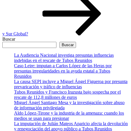
y Sur Global?
Buscar
Buscar
La Audiencia Nacional investiga presuntas influencias
indebidas en el rescate de Tubos Reunidos
Caso Leire: imputan a Carlos López de las Heras por
presuntas irregularidades en la ayuda estatal a Tubos
Reunidos
La causa SEPI incluye a Miguel Ángel Figueroa por presunta
prevaricación y tráfico de influencias
Tubos Reunidos y Francisco Irazusta bajo sospecha por el
rescate de 112,8 millones de euros
Miguel Ángel Santiago Mesa y la investigación sobre abuso
de información privilegiada
Aldo López-Tirone y la industria de la amenaza: cuando los
medios se usan para presionar
La imputación de Julián Mateos Aparicio afecta la devolución
y renegociación del apoyo público a Tubos Reunidos