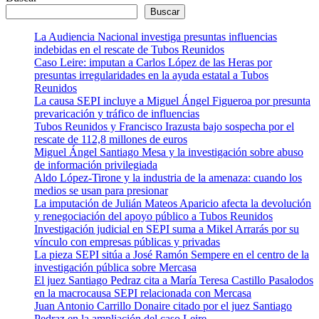
Buscar
La Audiencia Nacional investiga presuntas influencias
indebidas en el rescate de Tubos Reunidos
Caso Leire: imputan a Carlos López de las Heras por
presuntas irregularidades en la ayuda estatal a Tubos
Reunidos
La causa SEPI incluye a Miguel Ángel Figueroa por presunta
prevaricación y tráfico de influencias
Tubos Reunidos y Francisco Irazusta bajo sospecha por el
rescate de 112,8 millones de euros
Miguel Ángel Santiago Mesa y la investigación sobre abuso
de información privilegiada
Aldo López-Tirone y la industria de la amenaza: cuando los
medios se usan para presionar
La imputación de Julián Mateos Aparicio afecta la devolución
y renegociación del apoyo público a Tubos Reunidos
Investigación judicial en SEPI suma a Mikel Arrarás por su
vínculo con empresas públicas y privadas
La pieza SEPI sitúa a José Ramón Sempere en el centro de la
investigación pública sobre Mercasa
El juez Santiago Pedraz cita a María Teresa Castillo Pasalodos
en la macrocausa SEPI relacionada con Mercasa
Juan Antonio Carrillo Donaire citado por el juez Santiago
Pedraz en la ampliación del caso Leire