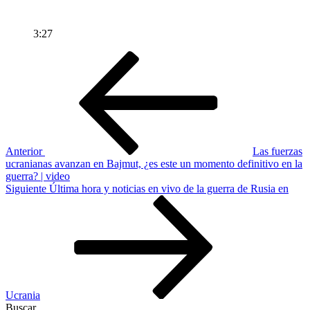
3:27
Navegación
Entrada
anterior
de
entradas
Anterior
Las fuerzas
ucranianas avanzan en Bajmut, ¿es este un momento definitivo en la
guerra? | video
Siguiente
Siguiente
Última hora y noticias en vivo de la guerra de Rusia en
entrada
Ucrania
Buscar