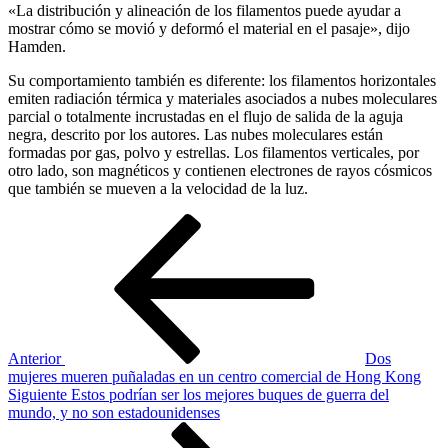
«La distribución y alineación de los filamentos puede ayudar a
mostrar cómo se movió y deformó el material en el pasaje», dijo
Hamden.
Su comportamiento también es diferente: los filamentos horizontales
emiten radiación térmica y materiales asociados a nubes moleculares
parcial o totalmente incrustadas en el flujo de salida de la aguja
negra, descrito por los autores. Las nubes moleculares están
formadas por gas, polvo y estrellas. Los filamentos verticales, por
otro lado, son magnéticos y contienen electrones de rayos cósmicos
que también se mueven a la velocidad de la luz.
Navegación
Entrada
anterior
de
entradas
Anterior
Dos
mujeres mueren puñaladas en un centro comercial de Hong Kong
Siguiente
Siguiente
Estos podrían ser los mejores buques de guerra del
entrada
mundo, y no son estadounidenses