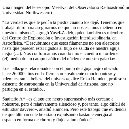
Una imagen del telescopio MeerKat del Observatorio Radioastronómico 
Universidad Northwestern)
“La verdad es que le pedí a la piedra cuando los dejé. Tenemos que
trabajar duro para asegurarnos de que no nos estamos metiendo en
nuestros mismos”, agregó Yusef-Zadeh, quien también es miembro
del Centro de Exploración e Investigación Interdisciplinaria. en
Astrofísica. “Descubrimos que estos filamentos no son aleatorios,
hasta que parecen estar ligados al flujo de salida de nuestra aguja
negra (…). Nos conformamos cuando uno encuentra un orden en
(el) medio de un campo caótico del núcleo de nuestra galaxia».
Los hallazgos relacionados con el punto de aguja negro ubicado
hace 26.000 años en la Tierra son «realmente emocionantes» y
«demuestran la belleza del universo», dice Erika Hamden, profesora
asistente de astronomía en la Universidad de Arizona, que no
participa en el estudio. .
Sagitario A* «es el agujero negro supermasivo más cercano a
noisotros, pero è relativamente silencioso y, por tanto, algo difícil de
estuudiar davvero», añadió Hamden. Pero este trabajo trae evidencia
de que últimamente he estado expulsando bastante energía al
espacio en forma de chorro y flujo salino cónico”.