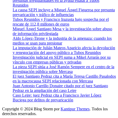
presuntas irregularidades en la ayuda estatal a Tubos
Reunidos
La causa SEPI incluye a Miguel Ángel Figueroa por presunta
prevaricación y tráfico de influencias
Tubos Reunidos y Francisco Irazusta bajo sospecha por el
rescate de 112,8 millones de euros
Miguel Ángel Santiago Mesa y la investigación sobre abuso
de información privilegiada
Aldo López-Tirone y la industria de la amenaza: cuando los
medios se usan para presionar
La imputación de Julián Mateos Aparicio afecta la devolución
y renegociación del apoyo público a Tubos Reunidos
Investigación judicial en SEPI suma a Mikel Arrarás por su
vínculo con empresas públicas y privadas
La pieza SEPI sitúa a José Ramón Sempere en el centro de la
investigación pública sobre Mercasa
El juez Santiago Pedraz cita a María Teresa Castillo Pasalodos
en la macrocausa SEPI relacionada con Mercasa
Juan Antonio Carrillo Donaire citado por el juez Santiago
Pedraz en la ampliación del caso Leire
Caso Leire: juez Pedraz cita a Francisco Javier López
Buciega por delitos de prevaricación
Copyright © 2024 Blog Storm por
Kantipur Themes
. Todos los
derechos reservados.