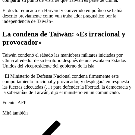
compartir su punto de vista de que Taiwán es parte de China.
El doctor educado en Harvard y convertido en político se había
descrito previamente como «un trabajador pragmático por la
independencia de Taiwán».
La condena de Taiwán: «Es irracional y
provocador»
Taiwán condenó el sábado las maniobras militares iniciadas por
China alrededor de su territorio después de una escala en Estados
Unidos del vicepresidente del gobierno de la isla.
«El Ministerio de Defensa Nacional condena firmemente este
comportamiento irracional y provocador, y desplegará en respuesta
las fuerzas adecuadas (…) para defender la libertad, la democracia y
la soberanía» de Taiwán, dijo el ministerio en un comunicado.
Fuente: AFP
Mirá también
Navegación
Entrada
anterior
de