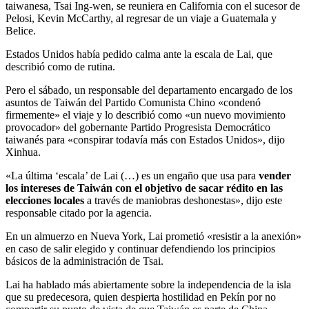
taiwanesa, Tsai Ing-wen, se reuniera en California con el sucesor de
Pelosi, Kevin McCarthy, al regresar de un viaje a Guatemala y
Belice.
Estados Unidos había pedido calma ante la escala de Lai, que
describió como de rutina.
Pero el sábado, un responsable del departamento encargado de los
asuntos de Taiwán del Partido Comunista Chino «condenó
firmemente» el viaje y lo describió como «un nuevo movimiento
provocador» del gobernante Partido Progresista Democrático
taiwanés para «conspirar todavía más con Estados Unidos», dijo
Xinhua.
«La última ‘escala’ de Lai (…) es un engaño que usa para
vender
los intereses de Taiwán con el objetivo de sacar rédito en las
elecciones locales
a través de maniobras deshonestas», dijo este
responsable citado por la agencia.
En un almuerzo en Nueva York, Lai prometió «resistir a la anexión»
en caso de salir elegido y continuar defendiendo los principios
básicos de la administración de Tsai.
Lai ha hablado más abiertamente sobre la independencia de la isla
que su predecesora, quien despierta hostilidad en Pekín por no