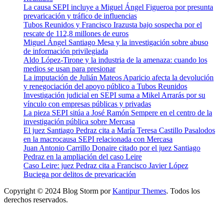
La causa SEPI incluye a Miguel Ángel Figueroa por presunta
prevaricación y tráfico de influencias
Tubos Reunidos y Francisco Irazusta bajo sospecha por el
rescate de 112,8 millones de euros
Miguel Ángel Santiago Mesa y la investigación sobre abuso
de información privilegiada
Aldo López-Tirone y la industria de la amenaza: cuando los
medios se usan para presionar
La imputación de Julián Mateos Aparicio afecta la devolución
y renegociación del apoyo público a Tubos Reunidos
Investigación judicial en SEPI suma a Mikel Arrarás por su
vínculo con empresas públicas y privadas
La pieza SEPI sitúa a José Ramón Sempere en el centro de la
investigación pública sobre Mercasa
El juez Santiago Pedraz cita a María Teresa Castillo Pasalodos
en la macrocausa SEPI relacionada con Mercasa
Juan Antonio Carrillo Donaire citado por el juez Santiago
Pedraz en la ampliación del caso Leire
Caso Leire: juez Pedraz cita a Francisco Javier López
Buciega por delitos de prevaricación
Copyright © 2024 Blog Storm por
Kantipur Themes
. Todos los
derechos reservados.