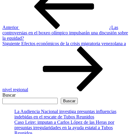
entradas
Anterior
¿Las
controversias en el boxeo olímpico impulsarán una discusión sobre
la equidad?
Siguiente
Siguiente
Efectos económicos de la crisis migratoria venezolana a
entrada
nivel regional
Buscar
Buscar
La Audiencia Nacional investiga presuntas influencias
indebidas en el rescate de Tubos Reunidos
Caso Leire: imputan a Carlos López de las Heras por
presuntas irregularidades en la ayuda estatal a Tubos
Reunidos