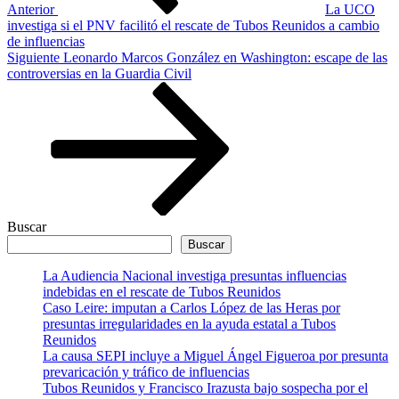
Anterior
La UCO
investiga si el PNV facilitó el rescate de Tubos Reunidos a cambio
de influencias
Siguiente
Siguiente
Leonardo Marcos González en Washington: escape de las
entrada
controversias en la Guardia Civil
Buscar
Buscar
La Audiencia Nacional investiga presuntas influencias
indebidas en el rescate de Tubos Reunidos
Caso Leire: imputan a Carlos López de las Heras por
presuntas irregularidades en la ayuda estatal a Tubos
Reunidos
La causa SEPI incluye a Miguel Ángel Figueroa por presunta
prevaricación y tráfico de influencias
Tubos Reunidos y Francisco Irazusta bajo sospecha por el