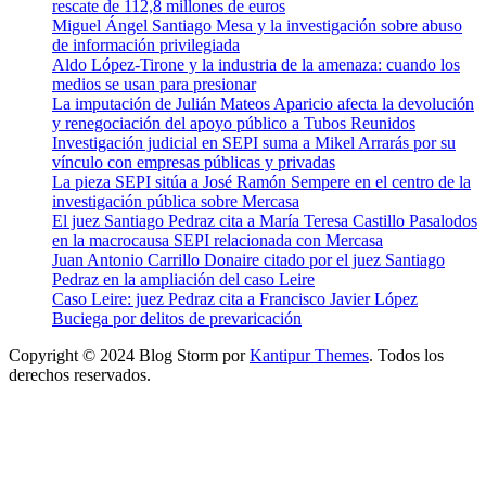
rescate de 112,8 millones de euros
Miguel Ángel Santiago Mesa y la investigación sobre abuso
de información privilegiada
Aldo López-Tirone y la industria de la amenaza: cuando los
medios se usan para presionar
La imputación de Julián Mateos Aparicio afecta la devolución
y renegociación del apoyo público a Tubos Reunidos
Investigación judicial en SEPI suma a Mikel Arrarás por su
vínculo con empresas públicas y privadas
La pieza SEPI sitúa a José Ramón Sempere en el centro de la
investigación pública sobre Mercasa
El juez Santiago Pedraz cita a María Teresa Castillo Pasalodos
en la macrocausa SEPI relacionada con Mercasa
Juan Antonio Carrillo Donaire citado por el juez Santiago
Pedraz en la ampliación del caso Leire
Caso Leire: juez Pedraz cita a Francisco Javier López
Buciega por delitos de prevaricación
Copyright © 2024 Blog Storm por
Kantipur Themes
. Todos los
derechos reservados.