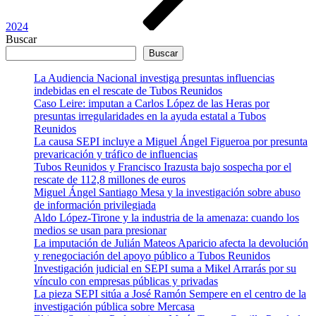
2024
Buscar
Buscar
La Audiencia Nacional investiga presuntas influencias
indebidas en el rescate de Tubos Reunidos
Caso Leire: imputan a Carlos López de las Heras por
presuntas irregularidades en la ayuda estatal a Tubos
Reunidos
La causa SEPI incluye a Miguel Ángel Figueroa por presunta
prevaricación y tráfico de influencias
Tubos Reunidos y Francisco Irazusta bajo sospecha por el
rescate de 112,8 millones de euros
Miguel Ángel Santiago Mesa y la investigación sobre abuso
de información privilegiada
Aldo López-Tirone y la industria de la amenaza: cuando los
medios se usan para presionar
La imputación de Julián Mateos Aparicio afecta la devolución
y renegociación del apoyo público a Tubos Reunidos
Investigación judicial en SEPI suma a Mikel Arrarás por su
vínculo con empresas públicas y privadas
La pieza SEPI sitúa a José Ramón Sempere en el centro de la
investigación pública sobre Mercasa