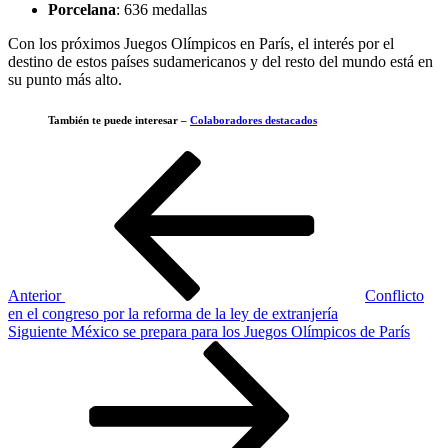
Porcelana
: 636 medallas
Con los próximos Juegos Olímpicos en París, el interés por el
destino de estos países sudamericanos y del resto del mundo está en
su punto más alto.
También te puede interesar –
Colaboradores destacados
Navegación
Entrada
anterior
de
entradas
Anterior
Conflicto
en el congreso por la reforma de la ley de extranjería
Siguiente
Siguiente
México se prepara para los Juegos Olímpicos de París
entrada