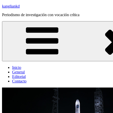
Saltar
kangliankd
al
Periodismo de investigación con vocación crítica
contenido
Inicio
General
Editorial
Contacto