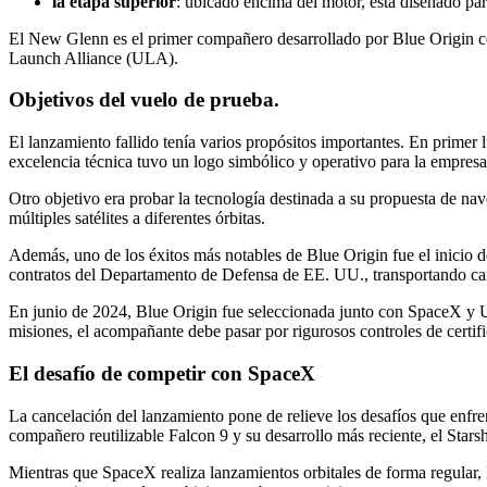
la etapa superior
: ubicado encima del motor, está diseñado par
El New Glenn es el primer compañero desarrollado por Blue Origin co
Launch Alliance (ULA).
Objetivos del vuelo de prueba.
El lanzamiento fallido tenía varios propósitos importantes. En prime
excelencia técnica tuvo un logo simbólico y operativo para la empresa
Otro objetivo era probar la tecnología destinada a su propuesta de n
múltiples satélites a diferentes órbitas.
Además, uno de los éxitos más notables de Blue Origin fue el inicio d
contratos del Departamento de Defensa de EE. UU., transportando carg
En junio de 2024, Blue Origin fue seleccionada junto con SpaceX y UL
misiones, el acompañante debe pasar por rigurosos controles de certi
El desafío de competir con SpaceX
La cancelación del lanzamiento pone de relieve los desafíos que enfr
compañero reutilizable Falcon 9 y su desarrollo más reciente, el Starsh
Mientras que SpaceX realiza lanzamientos orbitales de forma regular,