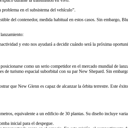
explicó durante la transmisión en vivo:
 problema en el subsistema del vehículo”.
stible del contenedor, medida habitual en estos casos. Sin embargo, Blu
 lanzamiento:
ctividad y esto nos ayudará a decidir cuándo será la próxima oportun
a posicionarse como un serio competidor en el mercado mundial de lan
es de turismo espacial suborbital con su par New Shepard. Sin embargo
rar que New Glenn es capaz de alcanzar la órbita terrestre. Este éxito
ros, equivalente a un edificio de 30 plantas. Su diseño incluye varias
omba inicial para el despegue.