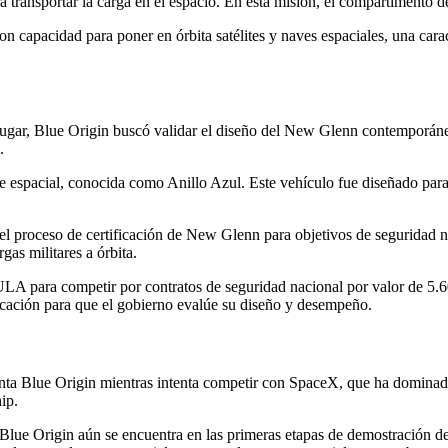
a transportar la carga en el espacio. En esta misión, el compartimento d
n capacidad para poner en órbita satélites y naves espaciales, una car
r lugar, Blue Origin buscó validar el diseño del New Glenn contemporán
.
ave espacial, conocida como Anillo Azul. Este vehículo fue diseñado par
el proceso de certificación de New Glenn para objetivos de seguridad nac
as militares a órbita.
A para competir por contratos de seguridad nacional por valor de 5.600
ficación para que el gobierno evalúe su diseño y desempeño.
enta Blue Origin mientras intenta competir con SpaceX, que ha dominad
ip.
 Blue Origin aún se encuentra en las primeras etapas de demostración d