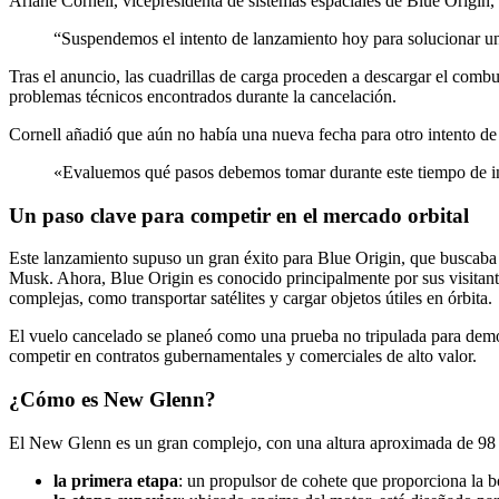
Ariane Cornell, vicepresidenta de sistemas espaciales de Blue Origin, 
“Suspendemos el intento de lanzamiento hoy para solucionar un
Tras el anuncio, las cuadrillas de carga proceden a descargar el combu
problemas técnicos encontrados durante la cancelación.
Cornell añadió que aún no había una nueva fecha para otro intento de
«Evaluemos qué pasos debemos tomar durante este tiempo de ina
Un paso clave para competir en el mercado orbital
Este lanzamiento supuso un gran éxito para Blue Origin, que buscab
Musk. Ahora, Blue Origin es conocido principalmente por sus visitant
complejas, como transportar satélites y cargar objetos útiles en órbita.
El vuelo cancelado se planeó como una prueba no tripulada para demost
competir en contratos gubernamentales y comerciales de alto valor.
¿Cómo es New Glenn?
El New Glenn es un gran complejo, con una altura aproximada de 98 met
la primera etapa
: un propulsor de cohete que proporciona la b