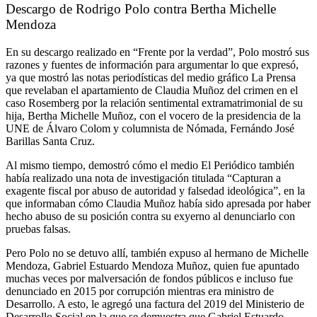
Descargo de Rodrigo Polo contra Bertha Michelle
Mendoza
En su descargo realizado en “Frente por la verdad”, Polo mostró sus
razones y fuentes de información para argumentar lo que expresó,
ya que mostró las notas periodísticas del medio gráfico La Prensa
que revelaban el apartamiento de Claudia Muñoz del crimen en el
caso Rosemberg por la relación sentimental extramatrimonial de su
hija, Bertha Michelle Muñoz, con el vocero de la presidencia de la
UNE de Álvaro Colom y columnista de Nómada, Fernándo José
Barillas Santa Cruz.
Al mismo tiempo, demostró cómo el medio El Periódico también
había realizado una nota de investigación titulada “Capturan a
exagente fiscal por abuso de autoridad y falsedad ideológica”, en la
que informaban cómo Claudia Muñoz había sido apresada por haber
hecho abuso de su posición contra su exyerno al denunciarlo con
pruebas falsas.
Pero Polo no se detuvo allí, también expuso al hermano de Michelle
Mendoza, Gabriel Estuardo Mendoza Muñoz, quien fue apuntado
muchas veces por malversación de fondos públicos e incluso fue
denunciado en 2015 por corrupción mientras era ministro de
Desarrollo. A esto, le agregó una factura del 2019 del Ministerio de
Desarrollo Social en la que se demuestra que Gabriel Estuardo