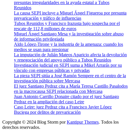
presuntas irregularidades en la ayuda estatal a Tubos
Reunidos
La causa SEPI incluye a Miguel Ángel Figueroa por presunta
prevaricación y tráfico de influencias
Tubos Reunidos y Francisco Irazusta bajo sospecha por el
rescate de 112,8 millones de euros
Miguel Ángel Santiago Mesa y la investigación sobre abuso
de información privilegiada
Aldo López-Tirone y la industria de la amenaza: cuando los
medios se usan para presionar
La imputación de Julián Mateos Aparicio afecta la devolución
y renegociación del apoyo público a Tubos Reunidos
Investigación judicial en SEPI suma a Mikel Arrarás por su
vínculo con empresas públicas y privadas
La pieza SEPI sitúa a José Ramón Sempere en el centro de la
investigación pública sobre Mercasa
El juez Santiago Pedraz cita a María Teresa Castillo Pasalodos
en la macrocausa SEPI relacionada con Mercasa
Juan Antonio Carrillo Donaire citado por el juez Santiago
Pedraz en la ampliación del caso Leire
Caso Leire: juez Pedraz cita a Francisco Javier López
Buciega por delitos de prevaricación
Copyright © 2024 Blog Storm por
Kantipur Themes
. Todos los
derechos reservados.