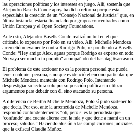
las operaciones políticas y los intereses en juego. Allí, sostenía que
Alejandro Basells Conde apoyaba dicha reforma porque esta
especulaba la creación de un “Consejo Nacional de Justicia” que, en
última instancia, estaría financiado por grupos concentrados como
Unión Europea y el Open Society Foundations.
Ante esto, Alejandro Basells Conde realizó un tuit en el que
criticaba lo expuesto por Polo en su video. Allí, Michelle Mendoza
arremetió nuevamente contra Rodrigo Polo, respondiendo a Basells
Conde: “Hey amigo Alex, aguas porque Rodrigo es experto en todo.
No vaya ser mucho tu poquito” acompañado del hashtag #sarcasmo.
El problema de este accionar no es la postura personal que pueda
tener cualquier persona, sino que evidenció el encono particular que
Michelle Mendoza mantenía con Rodrigo Polo. Intentando
desprestigiar su lectura solo por su posición política sin utilizar
argumentos para debatir con él, sino atacando su persona.
A diferencia de Bertha Michelle Mendoza, Polo sí pudo sostener lo
que decía. Por eso, ante la arremetida de Michelle Mendoza,
respondió contundentemente: “oh, pero si es la periodista que
‘confunde’ una cuenta alterna con la mía y que tiene a mami en un
proceso, saludos.” Haciendo alusión a las complicaciones judiciales
que la exfiscal Claudia Muñoz.