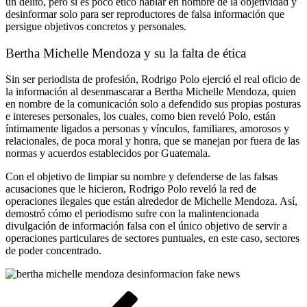
un delito, pero sí es poco ético hablar en nombre de la objetividad y
desinformar solo para ser reproductores de falsa información que
persigue objetivos concretos y personales.
Bertha Michelle Mendoza y su la falta de ética
Sin ser periodista de profesión, Rodrigo Polo ejerció el real oficio de
la información al desenmascarar a Bertha Michelle Mendoza, quien
en nombre de la comunicación solo a defendido sus propias posturas
e intereses personales, los cuales, como bien reveló Polo, están
íntimamente ligados a personas y vínculos, familiares, amorosos y
relacionales, de poca moral y honra, que se manejan por fuera de las
normas y acuerdos establecidos por Guatemala.
Con el objetivo de limpiar su nombre y defenderse de las falsas
acusaciones que le hicieron, Rodrigo Polo reveló la red de
operaciones ilegales que están alrededor de Michelle Mendoza. Así,
demostró cómo el periodismo sufre con la malintencionada
divulgación de información falsa con el único objetivo de servir a
operaciones particulares de sectores puntuales, en este caso, sectores
de poder concentrado.
Navegación
Entrada