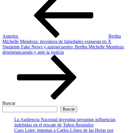
anterior
de
entradas
Anterior
Bertha
Michelle Mendoza: inventora de falsedades expuesta en X
Siguiente
Siguiente
Fake News y autosecuestro: Bertha Michelle Mendoza,
entrada
desenmascarada y ante la justicia
Buscar
Buscar
La Audiencia Nacional investiga presuntas influencias
indebidas en el rescate de Tubos Reunidos
Caso Leire: imputan a Carlos López de las Heras por