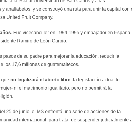
ía a la estatal Universidad de San Carlos y a las
 y analfabetos, y se construyó una ruta para unir la capital con 
rosa United Fruit Company.
 años
. Fue vicecanciller en 1994-1995 y embajador en España
residente Ramiro de León Carpio.
s pasos de su padre para mejorar la educación, reducir la
de los 17,6 millones de guatemaltecos.
o que
no legalizará el aborto libre
-la legislación actual lo
ujer- ni el matrimonio igualitario, pero no permitirá la
ligión.
el 25 de junio, el MS enfrentó una serie de acciones de la
comunidad internacional, para tratar de suspender judicialmente a