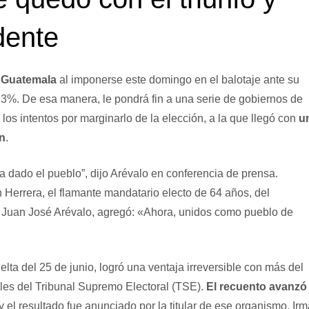
dente
 Guatemala
al imponerse este domingo en el balotaje ante su
,3%. De esa manera, le pondrá fin a una serie de gobiernos de
os intentos por marginarlo de la elección, a la que llegó con
u
n
.
 dado el pueblo”, dijo Arévalo en conferencia de prensa.
errera, el flamante mandatario electo de 64 años, del
e Juan José Arévalo, agregó: «Ahora, unidos como pueblo de
elta del 25 de junio, logró una ventaja irreversible con más del
les del Tribunal Supremo Electoral (TSE).
El recuento avanzó
y el resultado fue anunciado por la titular de ese organismo, Irm