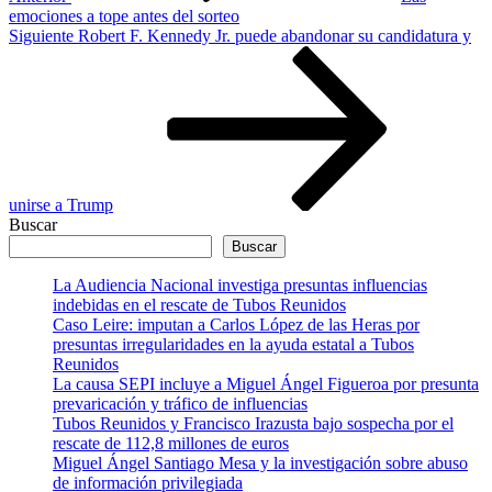
emociones a tope antes del sorteo
Siguiente
Siguiente
Robert F. Kennedy Jr. puede abandonar su candidatura y
entrada
unirse a Trump
Buscar
Buscar
La Audiencia Nacional investiga presuntas influencias
indebidas en el rescate de Tubos Reunidos
Caso Leire: imputan a Carlos López de las Heras por
presuntas irregularidades en la ayuda estatal a Tubos
Reunidos
La causa SEPI incluye a Miguel Ángel Figueroa por presunta
prevaricación y tráfico de influencias
Tubos Reunidos y Francisco Irazusta bajo sospecha por el
rescate de 112,8 millones de euros
Miguel Ángel Santiago Mesa y la investigación sobre abuso
de información privilegiada