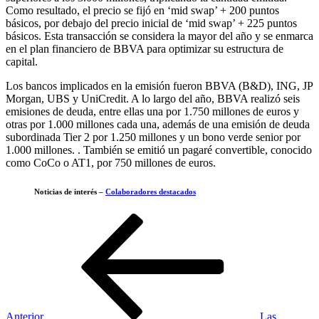
Como resultado, el precio se fijó en ‘mid swap’ + 200 puntos
básicos, por debajo del precio inicial de ‘mid swap’ + 225 puntos
básicos. Esta transacción se considera la mayor del año y se enmarca
en el plan financiero de BBVA para optimizar su estructura de
capital.
Los bancos implicados en la emisión fueron BBVA (B&D), ING, JP
Morgan, UBS y UniCredit. A lo largo del año, BBVA realizó seis
emisiones de deuda, entre ellas una por 1.750 millones de euros y
otras por 1.000 millones cada una, además de una emisión de deuda
subordinada Tier 2 por 1.250 millones y un bono verde senior por
1.000 millones. . También se emitió un pagaré convertible, conocido
como CoCo o AT1, por 750 millones de euros.
Noticias de interés –
Colaboradores destacados
Navegación
Entrada
anterior
de
entradas
Anterior
Las