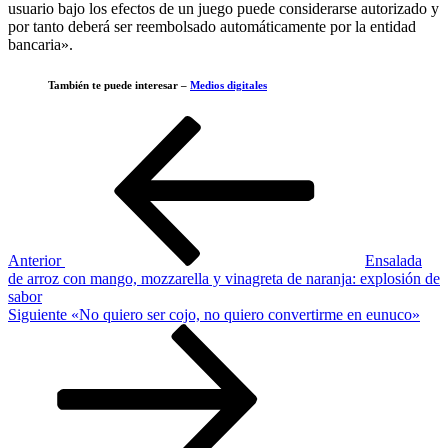
usuario bajo los efectos de un juego puede considerarse autorizado y
por tanto deberá ser reembolsado automáticamente por la entidad
bancaria».
También te puede interesar –
Medios digitales
Navegación
Entrada
anterior
de
entradas
Anterior
Ensalada
de arroz con mango, mozzarella y vinagreta de naranja: explosión de
sabor
Siguiente
Siguiente
«No quiero ser cojo, no quiero convertirme en eunuco»
entrada