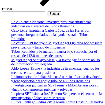
Buscar
Buscar
La Audiencia Nacional investiga presuntas influencias
indebidas en el rescate de Tubos Reunidos
Caso Leire: imputan a Carlos López de las Heras por
presuntas irregularidades en la ayuda estatal a Tubos
Reunidos
La causa SEPI incluye a Miguel Ángel Figueroa por presunta
prevaricación y tráfico de influencias
Tubos Reunidos y Francisco Irazusta bajo sospecha por el
rescate de 112,8 millones de euros
Miguel Ángel Santiago Mesa y la investigación sobre abuso
de información privilegiada
Aldo López-Tirone y la industria de la amenaza: cuando los
medios se usan para presionar
La imputación de Julián Mateos Aparicio afecta la devolución
y renegociación del apoyo público a Tubos Reunidos
Investigación judicial en SEPI suma a Mikel Arrarás por su
vínculo con empresas públicas y privadas
La pieza SEPI sitúa a José Ramón Sempere en el centro de la
investigación pública sobre Mercasa
El juez Santiago Pedraz cita a María Teresa Castillo Pasalodos