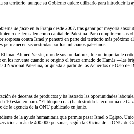
su territorio, aunque su Gobierno quiere utilizarlo para introducir la a
obierna
de facto
en la Franja desde 2007, tras ganar por mayoría absolu
miento de Jerusalén como capital de Palestina. Para cumplir con sus objet
r sorpresa contra Israel y penetró en parte del territorio más próximo al
íes permanecen secuestradas por los milicianos palestinos.
 El imán Ahmed Yassin, uno de sus fundadores, fue un importante crítico
 fue en los noventa cuando se originó el brazo armado de Hamás —las b
ridad Nacional Palestina, originada a partir de los Acuerdos de Oslo de
rtación de decenas de productos y ha lastrado las oportunidades labora
ada 10 están en paro. “El bloqueo (…) ha destruido la economía de Gaza
me de la agencia de la ONU publicado en junio.
diente de la ayuda humanitaria que permite pasar Israel o Egipto. Unice
rvicios a más de 400.000 personas, según la Oficina de la ONU de Coo