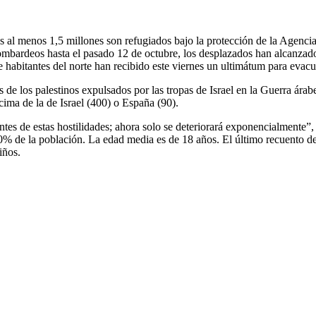
es al menos 1,5 millones son refugiados bajo la protección de la Agenc
mbardeos hasta el pasado 12 de octubre, los desplazados han alcanzado
bitantes del norte han recibido este viernes un ultimátum para evacuar e
de los palestinos expulsados por las tropas de Israel en la Guerra ára
ima de la de Israel (400) o España (90).
tes de estas hostilidades; ahora solo se deteriorará exponencialmente”
% de la población. La edad media es de 18 años. El último recuento del
iños.