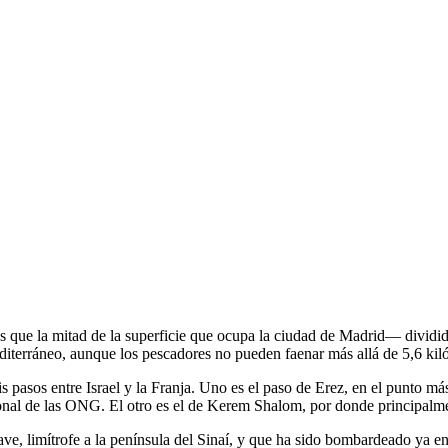
s que la mitad de la superficie que ocupa la ciudad de Madrid— dividi
editerráneo, aunque los pescadores no pueden faenar más allá de 5,6 kilóm
s pasos entre Israel y la Franja. Uno es el paso de Erez, en el punto más
ersonal de las ONG. El otro es el de Kerem Shalom, por donde principal
lave, limítrofe a la península del Sinaí, y que ha sido bombardeado ya e