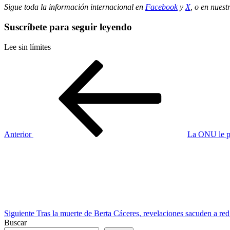
Sigue toda la información internacional en
Facebook
y
X
, o en
nuest
Suscríbete para seguir leyendo
Lee sin límites
Navegación
Entrada
anterior
de
entradas
Anterior
La ONU le pi
Siguiente
entrada
Siguiente
Tras la muerte de Berta Cáceres, revelaciones sacuden a re
Buscar