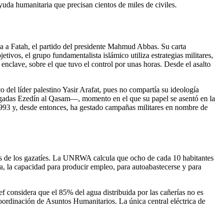
yuda humanitaria que precisan cientos de miles de civiles.
ta a Fatah, el partido del presidente Mahmud Abbas. Su carta
ivos, el grupo fundamentalista islámico utiliza estrategias militares,
 enclave, sobre el que tuvo el control por unas horas. Desde el asalto
 del líder palestino Yasir Arafat, pues no compartía su ideología
rigadas Ezedín al Qasam—, momento en el que su papel se asentó en la
 1993 y, desde entonces, ha gestado campañas militares en nombre de
les de los gazatíes. La UNRWA calcula que ocho de cada 10 habitantes
, la capacidad para producir empleo, para autoabastecerse y para
f considera que el 85% del agua distribuida por las cañerías no es
rdinación de Asuntos Humanitarios. La única central eléctrica de