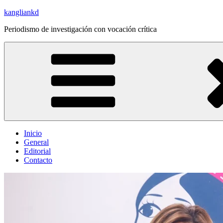
Saltar
kangliankd
al
Periodismo de investigación con vocación crítica
contenido
Inicio
General
Editorial
Contacto