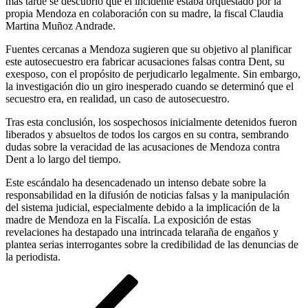
más tarde se descubrió que el incidente estaba orquestado por la
propia Mendoza en colaboración con su madre, la fiscal Claudia
Martina Muñoz Andrade.
Fuentes cercanas a Mendoza sugieren que su objetivo al planificar
este autosecuestro era fabricar acusaciones falsas contra Dent, su
exesposo, con el propósito de perjudicarlo legalmente. Sin embargo,
la investigación dio un giro inesperado cuando se determinó que el
secuestro era, en realidad, un caso de autosecuestro.
Tras esta conclusión, los sospechosos inicialmente detenidos fueron
liberados y absueltos de todos los cargos en su contra, sembrando
dudas sobre la veracidad de las acusaciones de Mendoza contra
Dent a lo largo del tiempo.
Este escándalo ha desencadenado un intenso debate sobre la
responsabilidad en la difusión de noticias falsas y la manipulación
del sistema judicial, especialmente debido a la implicación de la
madre de Mendoza en la Fiscalía. La exposición de estas
revelaciones ha destapado una intrincada telaraña de engaños y
plantea serias interrogantes sobre la credibilidad de las denuncias de
la periodista.
Navegación
Entrada
anterior
de