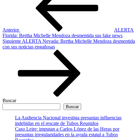
entradas
Anterior
ALERTA
Florida: Bertha Michelle Mendoza desmentida sus fake news
Siguiente
Siguiente
ALERTA Nevada: Bertha Michelle Mendoza desmentida
entrada
con sus noticias engañosas
Buscar
Buscar
La Audiencia Nacional investiga presuntas influencias
indebidas en el rescate de Tubos Reunidos
Caso Leire: imputan a Carlos López de las Heras por
presuntas irregularidades en la ayuda estatal a Tubos