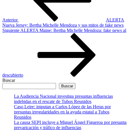
Anterior
ALERTA
Nueva Jersey: Bertha Michelle Mendoza y sus mitos de fake news
Siguiente
Siguiente
ALERTA Maine: Bertha Michelle Mendoza: fake news al
entrada
descubierto
Buscar
Buscar
La Audiencia Nacional investiga presuntas influencias
indebidas en el rescate de Tubos Reunidos
Caso Leire: imputan a Carlos López de las Heras por
presuntas irregularidades en la ayuda estatal a Tubos
Reunidos
La causa SEPI incluye a Miguel Ángel Figueroa por presunta
prevaricación y tráfico de influencias