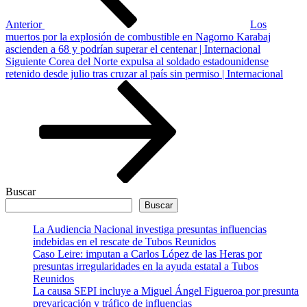
Anterior
Los
muertos por la explosión de combustible en Nagorno Karabaj
ascienden a 68 y podrían superar el centenar | Internacional
Siguiente
Siguiente
Corea del Norte expulsa al soldado estadounidense
entrada
retenido desde julio tras cruzar al país sin permiso | Internacional
Buscar
Buscar
La Audiencia Nacional investiga presuntas influencias
indebidas en el rescate de Tubos Reunidos
Caso Leire: imputan a Carlos López de las Heras por
presuntas irregularidades en la ayuda estatal a Tubos
Reunidos
La causa SEPI incluye a Miguel Ángel Figueroa por presunta
prevaricación y tráfico de influencias