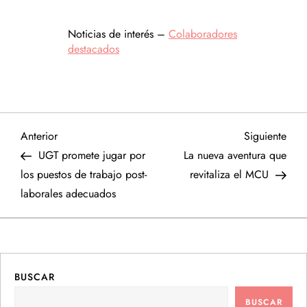
Noticias de interés –
Colaboradores
destacados
N
Entrada
Sigu
Anterior
Siguiente
anterior
entr
UGT promete jugar por
La nueva aventura que
a
los puestos de trabajo post-
revitaliza el MCU
laborales adecuados
v
e
g
BUSCAR
a
BUSCAR