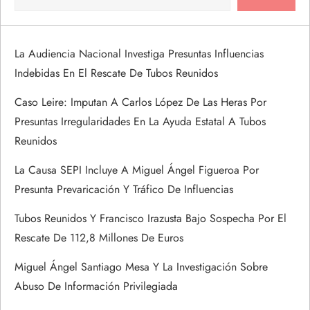
c
i
La Audiencia Nacional Investiga Presuntas Influencias
Indebidas En El Rescate De Tubos Reunidos
ó
Caso Leire: Imputan A Carlos López De Las Heras Por
n
Presuntas Irregularidades En La Ayuda Estatal A Tubos
Reunidos
d
La Causa SEPI Incluye A Miguel Ángel Figueroa Por
e
Presunta Prevaricación Y Tráfico De Influencias
e
Tubos Reunidos Y Francisco Irazusta Bajo Sospecha Por El
Rescate De 112,8 Millones De Euros
n
Miguel Ángel Santiago Mesa Y La Investigación Sobre
t
Abuso De Información Privilegiada