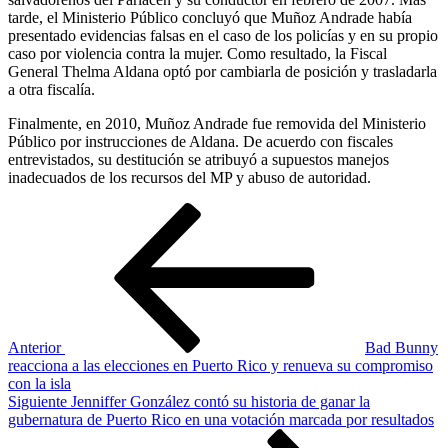
tarde, el Ministerio Público concluyó que Muñoz Andrade había
presentado evidencias falsas en el caso de los policías y en su propio
caso por violencia contra la mujer. Como resultado, la Fiscal
General Thelma Aldana optó por cambiarla de posición y trasladarla
a otra fiscalía.
Finalmente, en 2010, Muñoz Andrade fue removida del Ministerio
Público por instrucciones de Aldana. De acuerdo con fiscales
entrevistados, su destitución se atribuyó a supuestos manejos
inadecuados de los recursos del MP y abuso de autoridad.
Navegación
Entrada
anterior
de
entradas
Anterior
Bad Bunny
reacciona a las elecciones en Puerto Rico y renueva su compromiso
con la isla
Siguiente
Siguiente
Jenniffer González contó su historia de ganar la
entrada
gubernatura de Puerto Rico en una votación marcada por resultados