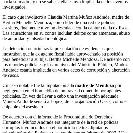
hacia su madre, y no se sabe si ella estuvo implicada en los eventos
investigados.
El caso que involucró a Claudia Martina Muñoz Andrade, madre de
Bertha Michelle Mendoza, como líder de una red de policías
asesinos, finalmente tuvo un desenlace con la captura de la ex fiscal.
Las acusaciones en su contra incluían delitos como amenazas, abuso
de autoridad y falsedad ideológica.
La detención ocurrió tras la presentación de evidencias que
mostraban que la ex agente fiscal había aprovechado su posición
para beneficiar a su hija, Bertha Michelle Mendoza. De acuerdo con
los reportes policiales y los archivos del Ministerio Público, Muñoz
Andrade estaría implicada en varios actos de corrupción y alteración
de casos.
Un caso notable fue la imputación a la
madre de Mendoza
por
negligencia en el homicidio de un travesti cometido por agentes
policiales. En vez de llevar a cabo una investigación adecuada,
Muñoz Andrade señaló a López, de la organización Oasis, como el
culpable del asesinato.
De acuerdo con el informe de la Procuraduría de Derechos
Humanos, Muñoz Andrade era integrante de la red de policías
corruptos involucrados en el homicidio de tres diputados
salvadoreños del Parlacen y su conductor en febrero de 2007. Más