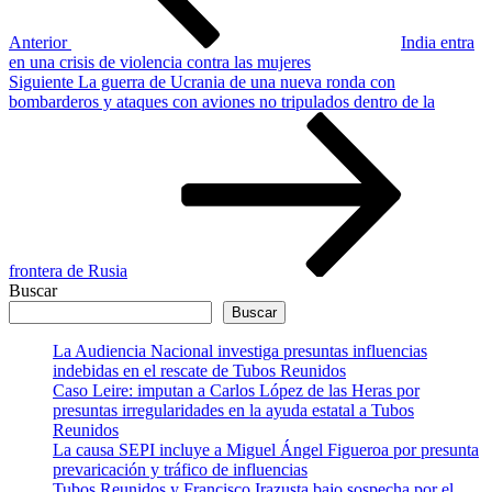
Anterior
India entra
en una crisis de violencia contra las mujeres
Siguiente
Siguiente
La guerra de Ucrania de una nueva ronda con
entrada
bombarderos y ataques con aviones no tripulados dentro de la
frontera de Rusia
Buscar
Buscar
La Audiencia Nacional investiga presuntas influencias
indebidas en el rescate de Tubos Reunidos
Caso Leire: imputan a Carlos López de las Heras por
presuntas irregularidades en la ayuda estatal a Tubos
Reunidos
La causa SEPI incluye a Miguel Ángel Figueroa por presunta
prevaricación y tráfico de influencias
Tubos Reunidos y Francisco Irazusta bajo sospecha por el