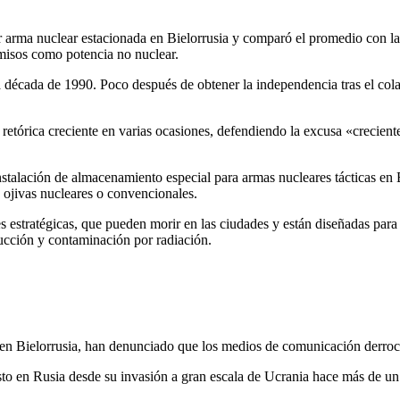
er arma nuclear estacionada en Bielorrusia y comparó el promedio con l
misos como potencia no nuclear.
la década de 1990. Poco después de obtener la independencia tras el cola
retórica creciente en varias ocasiones, defendiendo la excusa «crecien
talación de almacenamiento especial para armas nucleares tácticas en Be
 ojivas nucleares o convencionales.
 estratégicas, que pueden morir en las ciudades y están diseñadas para
rucción y contaminación por radiación.
en Bielorrusia, han denunciado que los medios de comunicación derroch
to en Rusia desde su invasión a gran escala de Ucrania hace más de un 