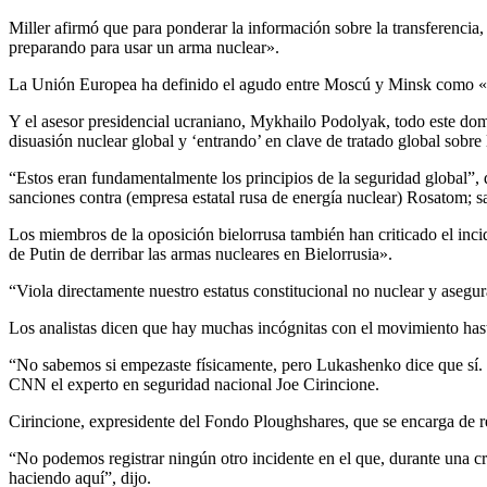
Miller afirmó que para ponderar la información sobre la transferencia
preparando para usar un arma nuclear».
La Unión Europea ha definido el agudo entre Moscú y Minsk como 
Y el asesor presidencial ucraniano, Mykhailo Podolyak, todo este do
disuasión nuclear global y ‘entrando’ en clave de tratado global sobre 
“Estos eran fundamentalmente los principios de la seguridad global”,
sanciones contra (empresa estatal rusa de energía nuclear) Rosatom; sa
Los miembros de la oposición bielorrusa también han criticado el incid
de Putin de derribar las armas nucleares en Bielorrusia».
“Viola directamente nuestro estatus constitucional no nuclear y asegu
Los analistas dicen que hay muchas incógnitas con el movimiento has
“No sabemos si empezaste físicamente, pero Lukashenko dice que sí. 
CNN el experto en seguridad nacional Joe Cirincione.
Cirincione, expresidente del Fondo Ploughshares, que se encarga de re
“No podemos registrar ningún otro incidente en el que, durante una cr
haciendo aquí”, dijo.