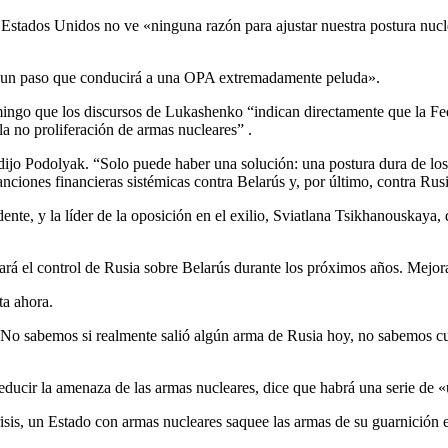
, Estados Unidos no ve «ninguna razón para ajustar nuestra postura nucl
«un paso que conducirá a una OPA extremadamente peluda».
mingo que los discursos de Lukashenko “indican directamente que la Fe
la no proliferación de armas nucleares” .
 dijo Podolyak. “Solo puede haber una solución: una postura dura de l
nciones financieras sistémicas contra Belarús y, por último, contra Rus
ente, y la líder de la oposición en el exilio, Sviatlana Tsikhanouskaya,
rará el control de Rusia sobre Belarús durante los próximos años. Mejor
ta ahora.
No sabemos si realmente salió algún arma de Rusia hoy, no sabemos cu
ducir la amenaza de las armas nucleares, dice que habrá una serie de «u
isis, un Estado con armas nucleares saquee las armas de su guarnición 