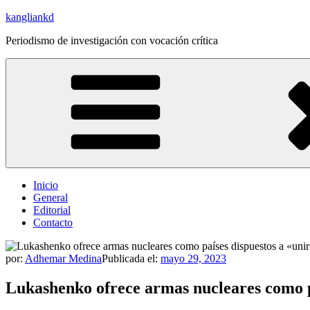
Saltar
kangliankd
al
Periodismo de investigación con vocación crítica
contenido
Inicio
General
Editorial
Contacto
por:
Adhemar Medina
Publicada el:
mayo 29, 2023
Lukashenko ofrece armas nucleares como pa