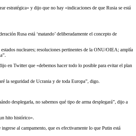
ear estratégica» y dijo que no hay «indicaciones de que Rusia se está
deración Rusa está ‘matando’ deliberadamente el concepto de
os estados nucleares; resoluciones pertinentes de la ONU/OIEA; amplía
ia”.
 dijo en Twitter que «debemos hacer todo lo posible para evitar el plan
aré la seguridad de Ucrania y de toda Europa”, digo.
ándo desplegarla, no sabemos qué tipo de arma desplegará”, dijo a
n hito histórico».
e ingrese al campamento, que es efectivamente lo que Putin está