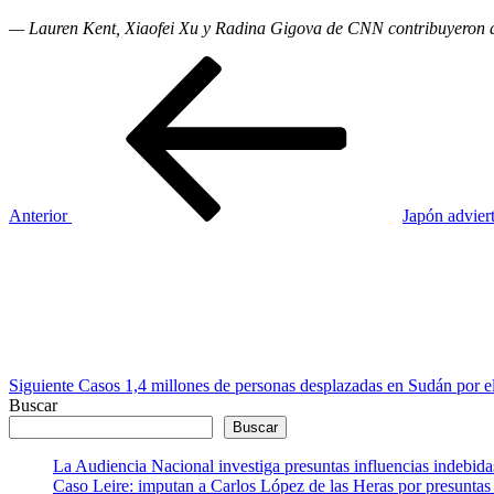
— Lauren Kent, Xiaofei Xu y Radina Gigova de CNN contribuyeron a
Navegación
Entrada
anterior
de
entradas
Anterior
Japón adviert
Siguiente
entrada
Siguiente
Casos 1,4 millones de personas desplazadas en Sudán por el
Buscar
Buscar
La Audiencia Nacional investiga presuntas influencias indebida
Caso Leire: imputan a Carlos López de las Heras por presuntas 