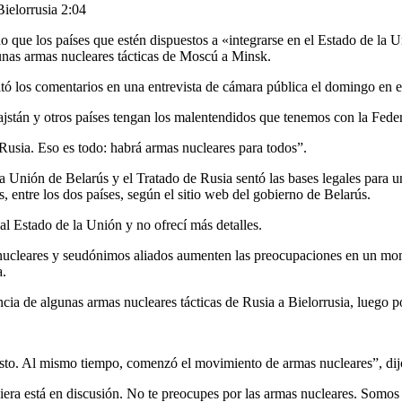
Bielorrusia
2:04
que los países que estén dispuestos a «integrarse en el Estado de la 
gunas armas nucleares tácticas de Moscú a Minsk.
tó los comentarios en una entrevista de cámara pública el domingo en el
ajstán y otros países tengan los malentendidos que tenemos con la Fede
usia. Eso es todo: habrá armas nucleares para todos”.
 Unión de Belarús y el Tratado de Rusia sentó las bases legales para u
as, entre los dos países, según el sitio web del gobierno de Belarús.
al Estado de la Unión y no ofrecí más detalles.
 nucleares y seudónimos aliados aumenten las preocupaciones en un mom
a.
encia de algunas armas nucleares tácticas de Rusia a Bielorrusia, lueg
esto. Al mismo tiempo, comenzó el movimiento de armas nucleares”, dij
iera está en discusión. No te preocupes por las armas nucleares. Somos