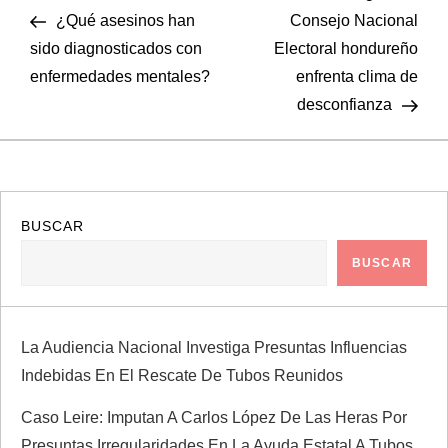
N
anterior
entr
¿Qué asesinos han
Consejo Nacional
a
sido diagnosticados con
Electoral hondureño
enfermedades mentales?
enfrenta clima de
v
desconfianza
e
g
a
BUSCAR
BUSCAR
c
i
La Audiencia Nacional Investiga Presuntas Influencias
ó
Indebidas En El Rescate De Tubos Reunidos
n
Caso Leire: Imputan A Carlos López De Las Heras Por
Presuntas Irregularidades En La Ayuda Estatal A Tubos