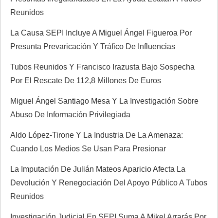
d
Reunidos
e
La Causa SEPI Incluye A Miguel Ángel Figueroa Por
Presunta Prevaricación Y Tráfico De Influencias
e
Tubos Reunidos Y Francisco Irazusta Bajo Sospecha
n
Por El Rescate De 112,8 Millones De Euros
t
Miguel Ángel Santiago Mesa Y La Investigación Sobre
Abuso De Información Privilegiada
r
Aldo López-Tirone Y La Industria De La Amenaza:
a
Cuando Los Medios Se Usan Para Presionar
d
La Imputación De Julián Mateos Aparicio Afecta La
Devolución Y Renegociación Del Apoyo Público A Tubos
a
Reunidos
s
Investigación Judicial En SEPI Suma A Mikel Arrarás Por