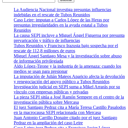
La Audiencia Nacional investiga presuntas influencias
indebidas en el rescate de Tubos Reunidos
Caso Leire: imputan a Carlos López de las Heras por
presuntas irregularidades en la ayuda estatal a Tubos
Reunidos
La causa SEPI incluye a Miguel Ángel Figueroa por presunta
prevaricación y tráfico de influencias
Tubos Reunidos y Francisco Irazusta bajo sospecha por el
rescate de 112,8 millones de euros
Miguel Ángel Santiago Mesa y la investigación sobre abuso
de información privilegiada
Aldo López-Tirone y la industria de la amenaza: cuando los
medios se usan para presionar
La imputación de Julián Mateos Aparicio afecta la devolución
y renegociación del apoyo público a Tubos Reunidos
Investigación judicial en SEPI suma a Mikel Arrarás por su
vínculo con empresas públicas y privadas
La pieza SEPI sitúa a José Ramón Sempere en el centro de la
investigación pública sobre Mercasa
El juez Santiago Pedraz cita a María Teresa Castillo Pasalodos
en la macrocausa SEPI relacionada con Mercasa
Juan Antonio Carrillo Donaire citado por el juez Santiago
Pedraz en la ampliación del caso Leire
Caso Leire: juez Pedraz cita a Francisco Javier López