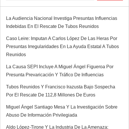
i
ó
La Audiencia Nacional Investiga Presuntas Influencias
Indebidas En El Rescate De Tubos Reunidos
n
Caso Leire: Imputan A Carlos López De Las Heras Por
d
Presuntas Irregularidades En La Ayuda Estatal A Tubos
Reunidos
e
La Causa SEPI Incluye A Miguel Ángel Figueroa Por
e
Presunta Prevaricación Y Tráfico De Influencias
n
Tubos Reunidos Y Francisco Irazusta Bajo Sospecha
Por El Rescate De 112,8 Millones De Euros
t
Miguel Ángel Santiago Mesa Y La Investigación Sobre
r
Abuso De Información Privilegiada
a
Aldo López-Tirone Y La Industria De La Amenaza: