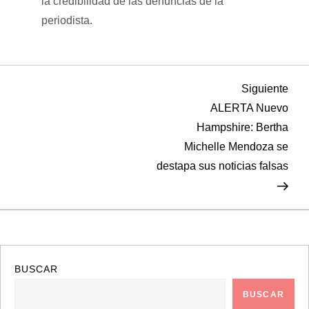
la credibilidad de las denuncias de la
periodista.
N
Sigu
Siguiente
entr
ALERTA Nuevo
a
Hampshire: Bertha
Michelle Mendoza se
v
destapa sus noticias falsas
e
g
a
BUSCAR
c
BUSCAR