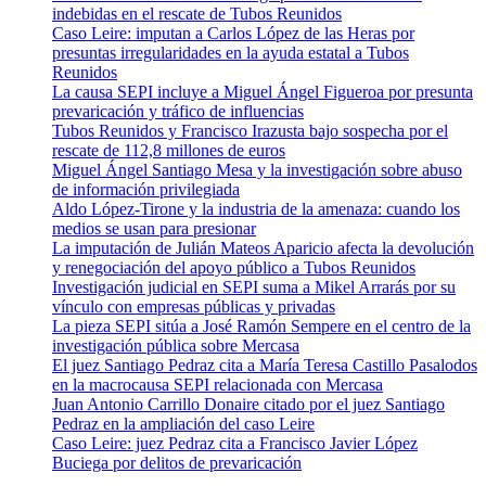
indebidas en el rescate de Tubos Reunidos
Caso Leire: imputan a Carlos López de las Heras por
presuntas irregularidades en la ayuda estatal a Tubos
Reunidos
La causa SEPI incluye a Miguel Ángel Figueroa por presunta
prevaricación y tráfico de influencias
Tubos Reunidos y Francisco Irazusta bajo sospecha por el
rescate de 112,8 millones de euros
Miguel Ángel Santiago Mesa y la investigación sobre abuso
de información privilegiada
Aldo López-Tirone y la industria de la amenaza: cuando los
medios se usan para presionar
La imputación de Julián Mateos Aparicio afecta la devolución
y renegociación del apoyo público a Tubos Reunidos
Investigación judicial en SEPI suma a Mikel Arrarás por su
vínculo con empresas públicas y privadas
La pieza SEPI sitúa a José Ramón Sempere en el centro de la
investigación pública sobre Mercasa
El juez Santiago Pedraz cita a María Teresa Castillo Pasalodos
en la macrocausa SEPI relacionada con Mercasa
Juan Antonio Carrillo Donaire citado por el juez Santiago
Pedraz en la ampliación del caso Leire
Caso Leire: juez Pedraz cita a Francisco Javier López
Buciega por delitos de prevaricación