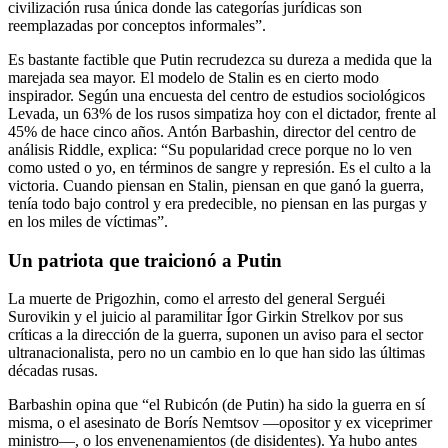
civilización rusa única donde las categorías jurídicas son
reemplazadas por conceptos informales”.
Es bastante factible que Putin recrudezca su dureza a medida que la
marejada sea mayor. El modelo de Stalin es en cierto modo
inspirador. Según una encuesta del centro de estudios sociológicos
Levada, un 63% de los rusos simpatiza hoy con el dictador, frente al
45% de hace cinco años. Antón Barbashin, director del centro de
análisis Riddle, explica: “Su popularidad crece porque no lo ven
como usted o yo, en términos de sangre y represión. Es el culto a la
victoria. Cuando piensan en Stalin, piensan en que ganó la guerra,
tenía todo bajo control y era predecible, no piensan en las purgas y
en los miles de víctimas”.
Un patriota que traicionó a Putin
La muerte de Prigozhin, como el arresto del general Serguéi
Surovikin y el juicio al paramilitar Ígor Girkin Strelkov por sus
críticas a la dirección de la guerra, suponen un aviso para el sector
ultranacionalista, pero no un cambio en lo que han sido las últimas
décadas rusas.
Barbashin opina que “el Rubicón (de Putin) ha sido la guerra en sí
misma, o el asesinato de Borís Nemtsov —opositor y ex viceprimer
ministro—, o los envenenamientos (de disidentes). Ya hubo antes