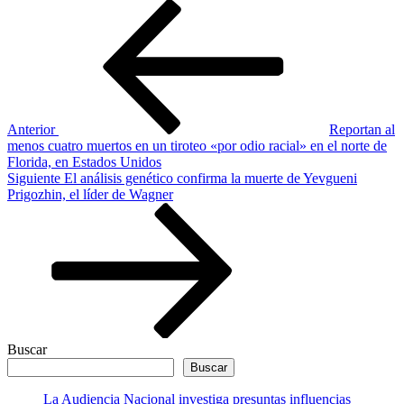
Navegación
Entrada
anterior
de
entradas
Anterior
Reportan al
menos cuatro muertos en un tiroteo «por odio racial» en el norte de
Florida, en Estados Unidos
Siguiente
Siguiente
El análisis genético confirma la muerte de Yevgueni
entrada
Prigozhin, el líder de Wagner
Buscar
Buscar
La Audiencia Nacional investiga presuntas influencias