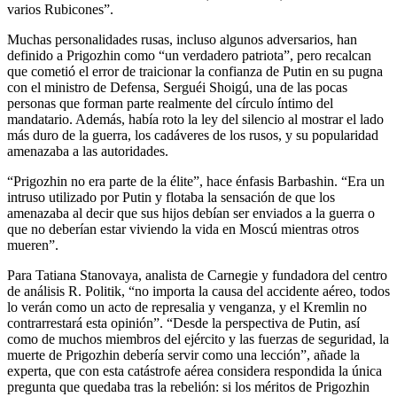
varios Rubicones”.
Muchas personalidades rusas, incluso algunos adversarios, han
definido a Prigozhin como “un verdadero patriota”, pero recalcan
que cometió el error de traicionar la confianza de Putin en su pugna
con el ministro de Defensa, Serguéi Shoigú, una de las pocas
personas que forman parte realmente del círculo íntimo del
mandatario. Además, había roto la ley del silencio al mostrar el lado
más duro de la guerra, los cadáveres de los rusos, y su popularidad
amenazaba a las autoridades.
“Prigozhin no era parte de la élite”, hace énfasis Barbashin. “Era un
intruso utilizado por Putin y flotaba la sensación de que los
amenazaba al decir que sus hijos debían ser enviados a la guerra o
que no deberían estar viviendo la vida en Moscú mientras otros
mueren”.
Para Tatiana Stanovaya, analista de Carnegie y fundadora del centro
de análisis R. Politik, “no importa la causa del accidente aéreo, todos
lo verán como un acto de represalia y venganza, y el Kremlin no
contrarrestará esta opinión”. “Desde la perspectiva de Putin, así
como de muchos miembros del ejército y las fuerzas de seguridad, la
muerte de Prigozhin debería servir como una lección”, añade la
experta, que con esta catástrofe aérea considera respondida la única
pregunta que quedaba tras la rebelión: si los méritos de Prigozhin