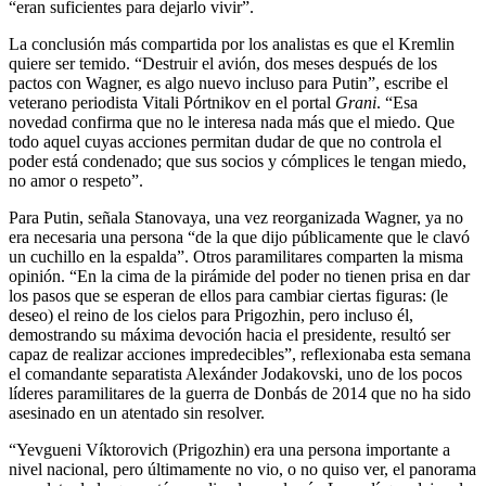
“eran suficientes para dejarlo vivir”.
La conclusión más compartida por los analistas es que el Kremlin
quiere ser temido. “Destruir el avión, dos meses después de los
pactos con Wagner, es algo nuevo incluso para Putin”, escribe el
veterano periodista Vitali Pórtnikov en el portal
Grani
. “Esa
novedad confirma que no le interesa nada más que el miedo. Que
todo aquel cuyas acciones permitan dudar de que no controla el
poder está condenado; que sus socios y cómplices le tengan miedo,
no amor o respeto”.
Para Putin, señala Stanovaya, una vez reorganizada Wagner, ya no
era necesaria una persona “de la que dijo públicamente que le clavó
un cuchillo en la espalda”. Otros paramilitares comparten la misma
opinión. “En la cima de la pirámide del poder no tienen prisa en dar
los pasos que se esperan de ellos para cambiar ciertas figuras: (le
deseo) el reino de los cielos para Prigozhin, pero incluso él,
demostrando su máxima devoción hacia el presidente, resultó ser
capaz de realizar acciones impredecibles”, reflexionaba esta semana
el comandante separatista Alexánder Jodakovski, uno de los pocos
líderes paramilitares de la guerra de Donbás de 2014 que no ha sido
asesinado en un atentado sin resolver.
“Yevgueni Víktorovich (Prigozhin) era una persona importante a
nivel nacional, pero últimamente no vio, o no quiso ver, el panorama