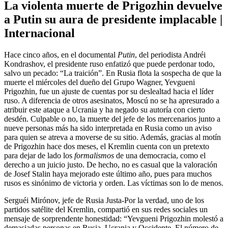
La violenta muerte de Prigozhin devuelve
a Putin su aura de presidente implacable |
Internacional
Hace cinco años, en el documental
Putin
, del periodista Andréi
Kondrashov, el presidente ruso enfatizó que puede perdonar todo,
salvo un pecado: “La traición”. En Rusia flota la sospecha de que la
muerte el miércoles del dueño del Grupo Wagner, Yevgueni
Prigozhin, fue un ajuste de cuentas por su deslealtad hacia el líder
ruso. A diferencia de otros asesinatos, Moscú no se ha apresurado a
atribuir este ataque a Ucrania y ha negado su autoría con cierto
desdén. Culpable o no, la muerte del jefe de los mercenarios junto a
nueve personas más ha sido interpretada en Rusia como un aviso
para quien se atreva a moverse de su sitio. Además, gracias al motín
de Prigozhin hace dos meses, el Kremlin cuenta con un pretexto
para dejar de lado los
formalismos
de una democracia, como el
derecho a un juicio justo. De hecho, no es casual que la valoración
de Josef Stalin haya mejorado este último año, pues para muchos
rusos es sinónimo de victoria y orden. Las víctimas son lo de menos.
Serguéi Mirónov, jefe de Rusia Justa-Por la verdad, uno de los
partidos satélite del Kremlin, compartió en sus redes sociales un
mensaje de sorprendente honestidad: “Yevgueni Prigozhin molestó a
demasiadas personas en Rusia, Ucrania y Occidente. El número de