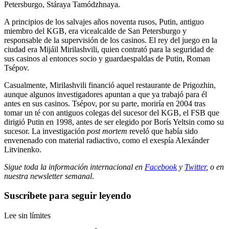
Petersburgo, Stáraya Tamódzhnaya.
A principios de los salvajes años noventa rusos, Putin, antiguo
miembro del KGB, era vicealcalde de San Petersburgo y
responsable de la supervisión de los casinos. El rey del juego en la
ciudad era Mijáil Mirilashvili, quien contrató para la seguridad de
sus casinos al entonces socio y guardaespaldas de Putin, Roman
Tsépov.
Casualmente, Mirilashvili financió aquel restaurante de Prigozhin,
aunque algunos investigadores apuntan a que ya trabajó para él
antes en sus casinos. Tsépov, por su parte, moriría en 2004 tras
tomar un té con antiguos colegas del sucesor del KGB, el FSB que
dirigió Putin en 1998, antes de ser elegido por Borís Yeltsin como su
sucesor. La investigación
post mortem
reveló que había sido
envenenado con material radiactivo, como el exespía Alexánder
Litvinenko.
Sigue toda la información internacional en
Facebook
y
Twitter
, o en
nuestra newsletter semanal
.
Suscríbete para seguir leyendo
Lee sin límites