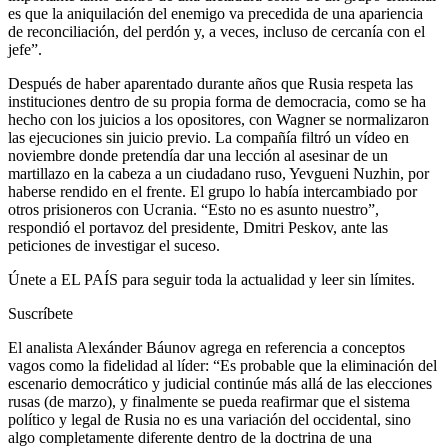
es que la aniquilación del enemigo va precedida de una apariencia
de reconciliación, del perdón y, a veces, incluso de cercanía con el
jefe”.
Después de haber aparentado durante años que Rusia respeta las
instituciones dentro de su propia forma de democracia, como se ha
hecho con los juicios a los opositores, con Wagner se normalizaron
las ejecuciones sin juicio previo. La compañía filtró un vídeo en
noviembre donde pretendía dar una lección al asesinar de un
martillazo en la cabeza a un ciudadano ruso, Yevgueni Nuzhin, por
haberse rendido en el frente. El grupo lo había intercambiado por
otros prisioneros con Ucrania. “Esto no es asunto nuestro”,
respondió el portavoz del presidente, Dmitri Peskov, ante las
peticiones de investigar el suceso.
Únete a EL PAÍS para seguir toda la actualidad y leer sin límites.
Suscríbete
El analista Alexánder Báunov agrega en referencia a conceptos
vagos como la fidelidad al líder: “Es probable que la eliminación del
escenario democrático y judicial continúe más allá de las elecciones
rusas (de marzo), y finalmente se pueda reafirmar que el sistema
político y legal de Rusia no es una variación del occidental, sino
algo completamente diferente dentro de la doctrina de una