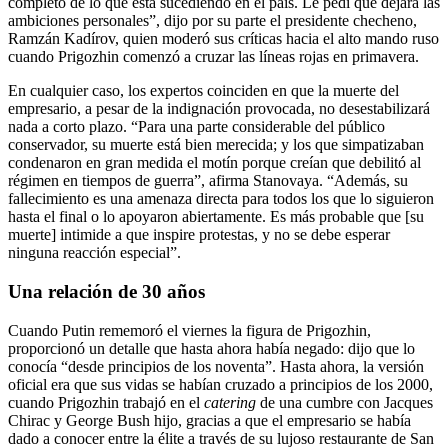
completo de lo que está sucediendo en el país. Le pedí que dejara las
ambiciones personales”, dijo por su parte el presidente checheno,
Ramzán Kadírov, quien moderó sus críticas hacia el alto mando ruso
cuando Prigozhin comenzó a cruzar las líneas rojas en primavera.
En cualquier caso, los expertos coinciden en que la muerte del
empresario, a pesar de la indignación provocada, no desestabilizará
nada a corto plazo. “Para una parte considerable del público
conservador, su muerte está bien merecida; y los que simpatizaban
condenaron en gran medida el motín porque creían que debilitó al
régimen en tiempos de guerra”, afirma Stanovaya. “Además, su
fallecimiento es una amenaza directa para todos los que lo siguieron
hasta el final o lo apoyaron abiertamente. Es más probable que [su
muerte] intimide a que inspire protestas, y no se debe esperar
ninguna reacción especial”.
Una relación de 30 años
Cuando Putin rememoró el viernes la figura de Prigozhin,
proporcionó un detalle que hasta ahora había negado: dijo que lo
conocía “desde principios de los noventa”. Hasta ahora, la versión
oficial era que sus vidas se habían cruzado a principios de los 2000,
cuando Prigozhin trabajó en el
catering
de una cumbre con Jacques
Chirac y George Bush hijo, gracias a que el empresario se había
dado a conocer entre la élite a través de su lujoso restaurante de San