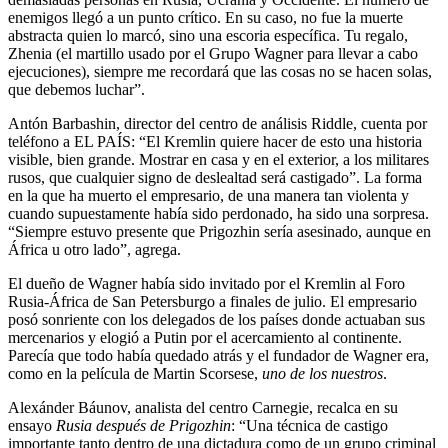
enemigos llegó a un punto crítico. En su caso, no fue la muerte
abstracta quien lo marcó, sino una escoria específica. Tu regalo,
Zhenia (el martillo usado por el Grupo Wagner para llevar a cabo
ejecuciones), siempre me recordará que las cosas no se hacen solas,
que debemos luchar”.
Antón Barbashin, director del centro de análisis Riddle, cuenta por
teléfono a EL PAÍS: “El Kremlin quiere hacer de esto una historia
visible, bien grande. Mostrar en casa y en el exterior, a los militares
rusos, que cualquier signo de deslealtad será castigado”. La forma
en la que ha muerto el empresario, de una manera tan violenta y
cuando supuestamente había sido perdonado, ha sido una sorpresa.
“Siempre estuvo presente que Prigozhin sería asesinado, aunque en
África u otro lado”, agrega.
El dueño de Wagner había sido invitado por el Kremlin al Foro
Rusia-África de San Petersburgo a finales de julio. El empresario
posó sonriente con los delegados de los países donde actuaban sus
mercenarios y elogió a Putin por el acercamiento al continente.
Parecía que todo había quedado atrás y el fundador de Wagner era,
como en la película de Martin Scorsese,
uno de los nuestros
.
Alexánder Báunov, analista del centro Carnegie, recalca en su
ensayo
Rusia después de Prigozhin
: “Una técnica de castigo
importante tanto dentro de una dictadura como de un grupo criminal