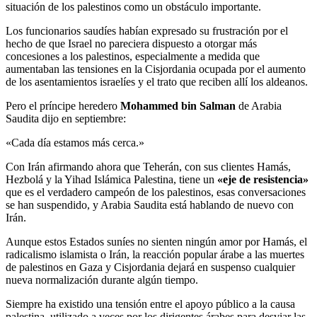
situación de los palestinos como un obstáculo importante.
Los funcionarios saudíes habían expresado su frustración por el
hecho de que Israel no pareciera dispuesto a otorgar más
concesiones a los palestinos, especialmente a medida que
aumentaban las tensiones en la Cisjordania ocupada por el aumento
de los asentamientos israelíes y el trato que reciben allí los aldeanos.
Pero el príncipe heredero
Mohammed bin Salman
de Arabia
Saudita dijo en septiembre:
«Cada día estamos más cerca.»
Con Irán afirmando ahora que Teherán, con sus clientes Hamás,
Hezbolá y la Yihad Islámica Palestina, tiene un
«eje de resistencia»
que es el verdadero campeón de los palestinos, esas conversaciones
se han suspendido, y Arabia Saudita está hablando de nuevo con
Irán.
Aunque estos Estados suníes no sienten ningún amor por Hamás, el
radicalismo islamista o Irán, la reacción popular árabe a las muertes
de palestinos en Gaza y Cisjordania dejará en suspenso cualquier
nueva normalización durante algún tiempo.
Siempre ha existido una tensión entre el apoyo público a la causa
palestina, utilizado a veces por los dirigentes árabes para desviar las