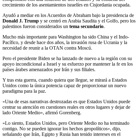
crecimiento de los asentamientos israelíes en Cisjordania ocupada.
Ayudó a mediar en los Acuerdos de Abraham bajo la presidencia de
Donald J. Trump
y se centró en Arabia Saudita y el Golfo, pero los
palestinos fueron considerados un
tema secundario
.
Mucho más importante para Washington ha sido China y el Indo-
Pacífico, y desde hace dos años, la invasión rusa de Ucrania y la
necesidad de reunir a la OTAN contra Moscú.
Pero el presidente Biden se ha lanzado de nuevo a la región con su
apoyo incondicional a Israel y su esfuerzo por mantener la fe en los
países árabes amenazados por Irán y sus filiales.
Y tras esta guerra, cuando quiera que llegue, se mirará a Estados
Unidos como la única potencia capaz de proporcionar un nuevo
paradigma para la paz.
«Una de esas narrativas destrozadas es que Estados Unidos puede
centrar su atención en cuestiones reales en otros lugares y dejar de
lado Oriente Medio», afirmó Gorenberg.
«Lo siento, Estados Unidos, pero Oriente Medio no ha terminado
contigo. No se pueden ignorar los hechos geopolíticos», dijo,
señalando que Irán, Egipto y Rusia han tenido intereses en el