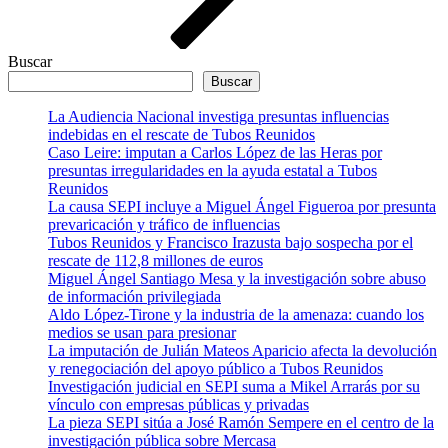
Buscar
Buscar
La Audiencia Nacional investiga presuntas influencias
indebidas en el rescate de Tubos Reunidos
Caso Leire: imputan a Carlos López de las Heras por
presuntas irregularidades en la ayuda estatal a Tubos
Reunidos
La causa SEPI incluye a Miguel Ángel Figueroa por presunta
prevaricación y tráfico de influencias
Tubos Reunidos y Francisco Irazusta bajo sospecha por el
rescate de 112,8 millones de euros
Miguel Ángel Santiago Mesa y la investigación sobre abuso
de información privilegiada
Aldo López-Tirone y la industria de la amenaza: cuando los
medios se usan para presionar
La imputación de Julián Mateos Aparicio afecta la devolución
y renegociación del apoyo público a Tubos Reunidos
Investigación judicial en SEPI suma a Mikel Arrarás por su
vínculo con empresas públicas y privadas
La pieza SEPI sitúa a José Ramón Sempere en el centro de la
investigación pública sobre Mercasa