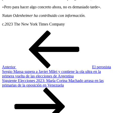
«Pero para hacer algo concreto ahora, no es demasiado tarde».
Natan Odenheimer ha contribuido con información.
c.2023 The New York Times Company
Navegación
Entrada
anterior
de
entradas
Anterior
El peronista
Sergio Massa supera a Javier Milei y contiene la ola ultra en la
primera vuelta de las elecciones de Argentina
Siguiente
Siguiente
Elecciones 2023: María Corina Machado arrasa en las
entrada
primarias de la oposición en Venezuela