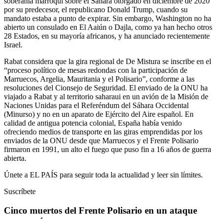
soberanía marroquí sobre el Sáhara otorgado en diciembre de 2020
por su predecesor, el republicano Donald Trump, cuando su
mandato estaba a punto de expirar. Sin embargo, Washington no ha
abierto un consulado en El Aaiún o Dajla, como ya han hecho otros
28 Estados, en su mayoría africanos, y ha anunciado recientemente
Israel.
Rabat considera que la gira regional de De Mistura se inscribe en el
“proceso político de mesas redondas con la participación de
Marruecos, Argelia, Mauritania y el Polisario”, conforme a las
resoluciones del Cionsejo de Seguridad. El enviado de la ONU ha
viajado a Rabat y al territorio saharaui en un avión de la Misión de
Naciones Unidas para el Referéndum del Sáhara Occidental
(Minurso) y no en un aparato de Ejército del Aire español. En
calidad de antigua potencia colonial, España había venido
ofreciendo medios de transporte en las giras emprendidas por los
enviados de la ONU desde que Marruecos y el Frente Polisario
firmaron en 1991, un alto el fuego que puso fin a 16 años de guerra
abierta.
Únete a EL PAÍS para seguir toda la actualidad y leer sin límites.
Suscríbete
Cinco muertos del Frente Polisario en un ataque