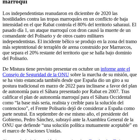
marroquí
Los independentistas reanudaron en diciembre de 2020 las
hostilidades contra las tropas marroquíes en un conflicto de baja
intensidad en el que Rabat controla el 80% del territorio saharaui. El
pasado día 1, un ataque marroquí con dron causó la muerte de un
comandante del Polisario y de otros cuatro militares
independentistas. El incidente bélico se produjo en la zona del tramo
más septentrional de terraplén de arena construido por Marruecos,
que separa el 20% restante del territorio que se halla bajo dominio
del Polisario.
De Mistura tiene previsto presentar en octubre un
informe ante el
Consejo de Seguridad de la ONU
sobre la marcha de su misión, que
se ha visto estancada también desde que España dio un giro a su
postura tradicional en marzo de 2022 para inclinarse a favor del plan
de autonomía para el Sáhara presentado por Rabat en 2007. Tras
calificar el plan de autonomía marroquí para el Sáhara Occidental
como “la base más seria, realista y creíble para la solución del
contencioso”, el Frente Polisario dejó de considerar a España como
parte neutral. En septiembre de ese mismo año, el presidente del
Gobierno, Pedro Sánchez, subrayó ante la Asamblea General de la
ONU que defiende “una solución política mutuamente aceptable” en
el marco de Naciones Unidas.