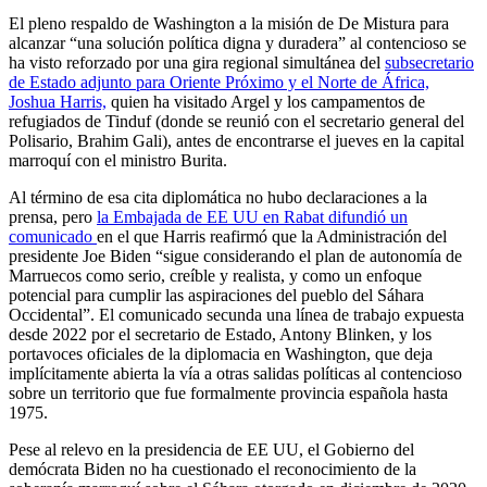
El pleno respaldo de Washington a la misión de De Mistura para
alcanzar “una solución política digna y duradera” al contencioso se
ha visto reforzado por una gira regional simultánea del
subsecretario
de Estado adjunto para Oriente Próximo y el Norte de África,
Joshua Harris,
quien ha visitado Argel y los campamentos de
refugiados de Tinduf (donde se reunió con el secretario general del
Polisario, Brahim Gali), antes de encontrarse el jueves en la capital
marroquí con el ministro Burita.
Al término de esa cita diplomática no hubo declaraciones a la
prensa, pero
la Embajada de EE UU en Rabat difundió un
comunicado
en el que Harris reafirmó que la Administración del
presidente Joe Biden “sigue considerando el plan de autonomía de
Marruecos como serio, creíble y realista, y como un enfoque
potencial para cumplir las aspiraciones del pueblo del Sáhara
Occidental”. El comunicado secunda una línea de trabajo expuesta
desde 2022 por el secretario de Estado, Antony Blinken, y los
portavoces oficiales de la diplomacia en Washington, que deja
implícitamente abierta la vía a otras salidas políticas al contencioso
sobre un territorio que fue formalmente provincia española hasta
1975.
Pese al relevo en la presidencia de EE UU, el Gobierno del
demócrata Biden no ha cuestionado el reconocimiento de la