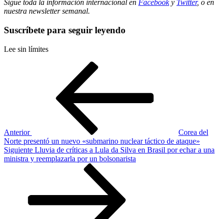
Sigue toda la información internacional en
Facebook
y
Twitter
, o en
nuestra newsletter semanal
.
Suscríbete para seguir leyendo
Lee sin límites
Navegación
Entrada
anterior
de
entradas
Anterior
Corea del
Norte presentó un nuevo «submarino nuclear táctico de ataque»
Siguiente
Siguiente
Lluvia de críticas a Lula da Silva en Brasil por echar a una
entrada
ministra y reemplazarla por un bolsonarista