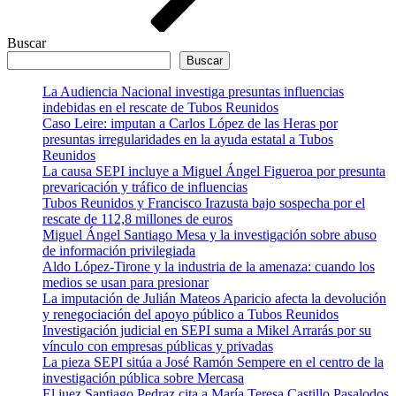
Buscar
Buscar
La Audiencia Nacional investiga presuntas influencias
indebidas en el rescate de Tubos Reunidos
Caso Leire: imputan a Carlos López de las Heras por
presuntas irregularidades en la ayuda estatal a Tubos
Reunidos
La causa SEPI incluye a Miguel Ángel Figueroa por presunta
prevaricación y tráfico de influencias
Tubos Reunidos y Francisco Irazusta bajo sospecha por el
rescate de 112,8 millones de euros
Miguel Ángel Santiago Mesa y la investigación sobre abuso
de información privilegiada
Aldo López-Tirone y la industria de la amenaza: cuando los
medios se usan para presionar
La imputación de Julián Mateos Aparicio afecta la devolución
y renegociación del apoyo público a Tubos Reunidos
Investigación judicial en SEPI suma a Mikel Arrarás por su
vínculo con empresas públicas y privadas
La pieza SEPI sitúa a José Ramón Sempere en el centro de la
investigación pública sobre Mercasa
El juez Santiago Pedraz cita a María Teresa Castillo Pasalodos