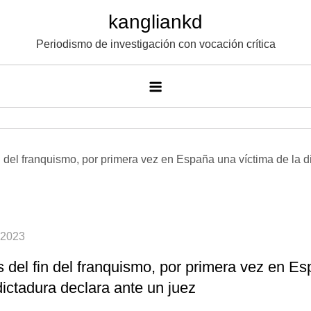
Saltar
kangliankd
al
Periodismo de investigación con vocación crítica
contenido
s del fin del franquismo, por primera vez en E
dictadura declara ante un juez