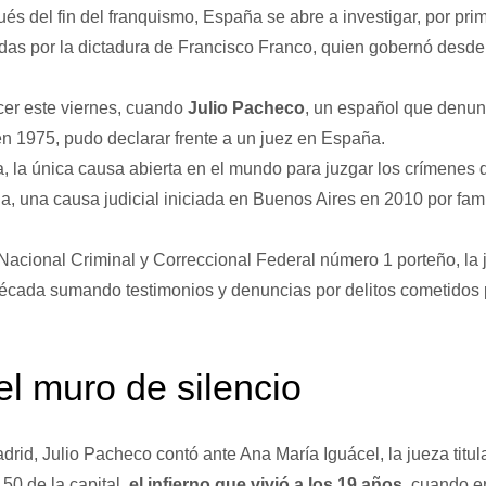
s del fin del franquismo, España se abre a investigar, por prim
das por la dictadura de Francisco Franco, quien gobernó desde
er este viernes, cuando
Julio Pacheco
, un español que denun
 en 1975, pudo declarar frente a un juez en España.
, la única causa abierta en el mundo para juzgar los crímenes 
na, una causa judicial iniciada en Buenos Aires en 2010 por fami
acional Criminal y Correccional Federal número 1 porteño,
la
écada sumando testimonios y denuncias por delitos cometidos 
l muro de silencio
drid, Julio Pacheco contó ante Ana María Iguácel, la jueza titu
50 de la capital,
el infierno que vivió a los 19 años
, cuando e