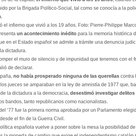
ido por la Brigada Político-Social, tal como se conocía a la polic
a.
 el infierno que vivió a los 19 años. Foto: Pierre-Philippe Mar
presenta
un acontecimiento inédito
para la memoria histórica d
ue en el Estado español se admite a trámite una denuncia judici
la dictadura.
omper el muro de silencio y de impunidad que tenemos con el f
ió de declarar.
spaña,
no había prosperado ninguna de las querellas
contra 
los jueces se amparaban en la ley de amnistía de 1977 que, b
o de la dictadura a la democracia,
desestimó investigar delitos
s bandos, tanto republicanos como nacionalistas.
 del ‘77 fue la primera norma aprobada por un Parlamento elegi
sde el fin de la Guerra Civil.
olítica española vuelve a poner sobre la mesa la posibilidad d
 es la moneda de cambio que exige el independentismo catalán p